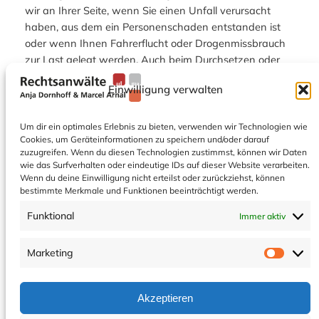
wir an Ihrer Seite, wenn Sie einen Unfall verursacht
haben, aus dem ein Personenschaden entstanden ist
oder wenn Ihnen Fahrerflucht oder Drogenmissbrauch
zur Last gelegt werden. Auch beim Durchsetzen oder
Abwehren von Schmerzensgeld können Sie sich auf
Einwilligung verwalten
unsere tatkräftige Unterstützung verlassen.
Um dir ein optimales Erlebnis zu bieten, verwenden wir Technologien wie
Jetzt kontaktieren
Cookies, um Geräteinformationen zu speichern und/oder darauf
zuzugreifen. Wenn du diesen Technologien zustimmst, können wir Daten
wie das Surfverhalten oder eindeutige IDs auf dieser Website verarbeiten.
Wenn du deine Einwilligung nicht erteilst oder zurückziehst, können
bestimmte Merkmale und Funktionen beeinträchtigt werden.
Funktional
Immer aktiv
Marketing
Market
tel:
email:
Bahnhofstraße
02741
rae-
36
60674
Impressum
Akzeptieren
dornhoff-
57548 Kirchen
fax:
Datenschutzhinweise